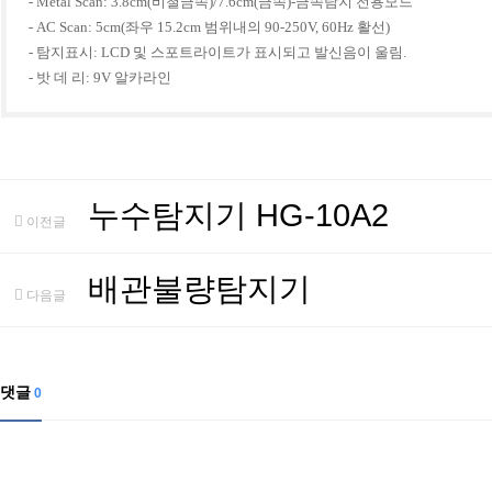
- Metal Scan: 3.8cm(비철금속)/7.6cm(금속)-금속탐지 전용모드
- AC Scan: 5cm(좌우 15.2cm 범위내의 90-250V, 60Hz 활선)
- 탐지표시: LCD 및 스포트라이트가 표시되고 발신음이 울림.
- 밧 데 리: 9V 알카라인
누수탐지기 HG-10A2
이전글
배관불량탐지기
다음글
댓글
0