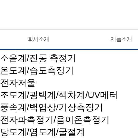
CATEGOLY LIST
회사소개
제품소개
현대계측기
소음계/진동 측정기
온도계/습도측정기
전자저울
조도계/광택계/색차계/UV메터
풍속계/백엽상/기상측정기
전자파측정기/음이온측정기
당도계/염도계/굴절계