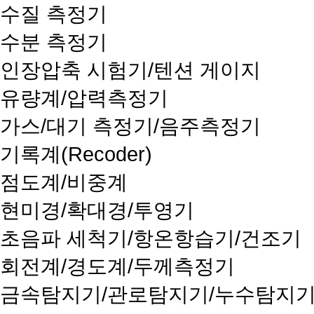
수질 측정기
수분 측정기
인장압축 시험기/텐션 게이지
유량계/압력측정기
가스/대기 측정기/음주측정기
기록계(Recoder)
점도계/비중계
현미경/확대경/투영기
초음파 세척기/항온항습기/건조기
회전계/경도계/두께측정기
금속탐지기/관로탐지기/누수탐지