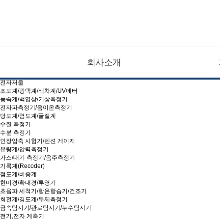
CATEGOLY LIST
현대계측기
회사소개
소음계/진동 측정기
온도계/습도측정기
전자저울
조도계/광택계/색차계/UV메터
풍속계/백엽상/기상측정기
전자파측정기/음이온측정기
당도계/염도계/굴절계
수질 측정기
수분 측정기
인장압축 시험기/텐션 게이지
유량계/압력측정기
가스/대기 측정기/음주측정기
기록계(Recoder)
점도계/비중계
현미경/확대경/투영기
초음파 세척기/항온항습기/건조기
회전계/경도계/두께측정기
금속탐지기/관로탐지기/누수탐지기
전기,전자 계측기