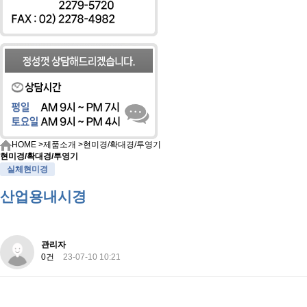
HOME
>
제품소개
>현미경/확대경/투영기
현미경/확대경/투영기
실체현미경
산업용내시경
관리자
0건
23-07-10 10:21