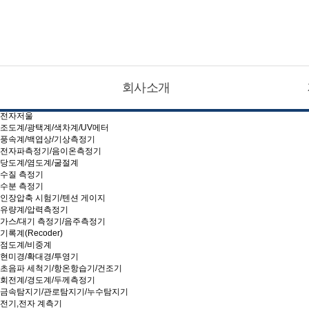
CATEGOLY LIST
현대계측기
회사소개
소음계/진동 측정기
온도계/습도측정기
전자저울
조도계/광택계/색차계/UV메터
풍속계/백엽상/기상측정기
전자파측정기/음이온측정기
당도계/염도계/굴절계
수질 측정기
수분 측정기
인장압축 시험기/텐션 게이지
유량계/압력측정기
가스/대기 측정기/음주측정기
기록계(Recoder)
점도계/비중계
현미경/확대경/투영기
초음파 세척기/항온항습기/건조기
회전계/경도계/두께측정기
금속탐지기/관로탐지기/누수탐지기
전기,전자 계측기