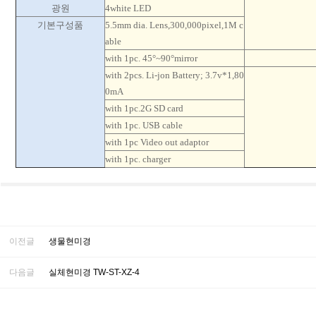
광원
4white LED
기본구성품
5.5mm dia. Lens,300,000pixel,1M c
able
with 1pc. 45°~90°mirror
with 2pcs. Li-jon Battery; 3.7v*1,80
0mA
with 1pc.2G SD card
with 1pc. USB cable
with 1pc Video out adaptor
with 1pc. charger
이전글
생물현미경
다음글
실체현미경 TW-ST-XZ-4