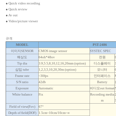
● Quick video recording
● Quick review
● Av out
● Video/picture viewer
규격
MODEL
PST-2486
이미지SENSOR
CMOS image sensor
SYSTEC SPEC
해상도
64oh*48ov
전원
Tip dia
3.9,5.5,8,10,12,16,20mm (option)
디스플레이
삽입 tube
1,2,3,5,10,20,30m (option)
모니터
Frame rate
~30fps
인터페이스
S/N ratio
42db
Battery
Exposure
Automatic
비디오out format
White balance
Fix
Recording media
m
Field of view(Fov)
67°
Depth of field(DOF)
1.5cm~10cm/10cm~∞