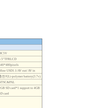
DC5V
3.5”TFRLCD
640*480pixels
Mine USD1.1/AV out/ AV in
충전지Li-polymer battery(3.7v)
NTSC&PAL
2GB SD card*1 support to 4GB
3D card