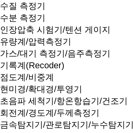
수질 측정기
수분 측정기
인장압축 시험기/텐션 게이지
유량계/압력측정기
가스/대기 측정기/음주측정기
기록계(Recoder)
점도계/비중계
현미경/확대경/투영기
초음파 세척기/항온항습기/건조기
회전계/경도계/두께측정기
금속탐지기/관로탐지기/누수탐지