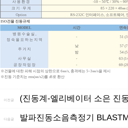
사 용 환 경
-10 ~ 50℃ / 30% ~ 
크 기 · 무 게
85 × 220 × 48㎜ 
Option
RS-232C 인터페이스, 소프트웨어, 
ISO건물 진동규제
MODEL
시간
연속진
병 원 수 술 실 ,
-
51 (
정 숙 을 요 하 는 지 역
낮
57 (
주 거 지
밤
54 (
사 무 실
-
63 (1
공 장 작 업 장
-
69 (2
※건물에 대한 피해 시점의 상한으로 6㎜/s, 충격에는 5~3㎜/s을 제시
※진동 기준치는 rms(㎜/s2)를 ㏈로 환산
(진동계-엘리베이터 소은 진동
이전글
발파진동소음측정기 BLASTM
다음글