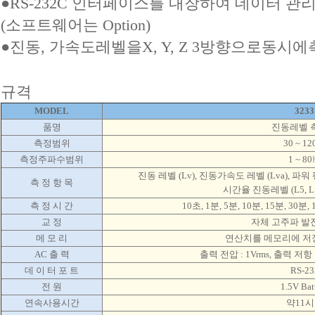
●RS-232C 인터페이스를 내장하여 데이터 관
(소프트웨어는 Option)
●진동, 가속도레벨을X, Y, Z 3방향으로동시
규격
MODEL
3233
품명
진동레벨 
측정범위
30 ~ 1
측정주파수범위
1 ~ 8
진동 레벨 (Lv), 진동가속도 레벨 (Lva), 파워 평
측 정 항 목
시간율 진동레벨 (L5, L10,
측 정 시 간
10초, 1분, 5분, 10분, 15분, 30분
교 정
자체 고주파 발
메 모 리
연산치를 메모리에 저장 
AC 출 력
출력 전압 : 1Vrms, 출력 저항 :
데 이 터 포 트
RS-23
전 원
1.5V Bat
연속사용시간
약11