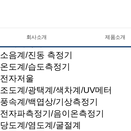
CATEGOLY LIST
회사소개
제품소개
현대계측기
소음계/진동 측정기
온도계/습도측정기
전자저울
조도계/광택계/색차계/UV메터
풍속계/백엽상/기상측정기
전자파측정기/음이온측정기
당도계/염도계/굴절계