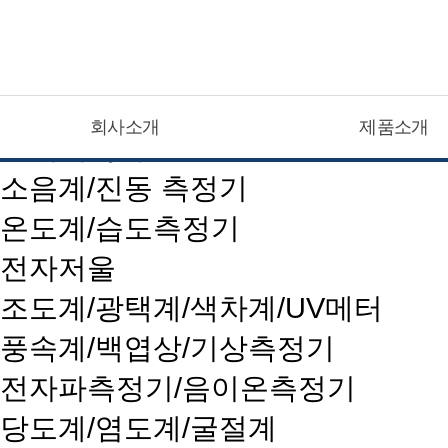
CATEGOLY LIST
회사소개
제품소개
현대계측기
소음계/진동 측정기
온도계/습도측정기
전자저울
조도계/광택계/색차계/UV메터
풍속계/백엽상/기상측정기
전자파측정기/음이온측정기
당도계/염도계/굴절계