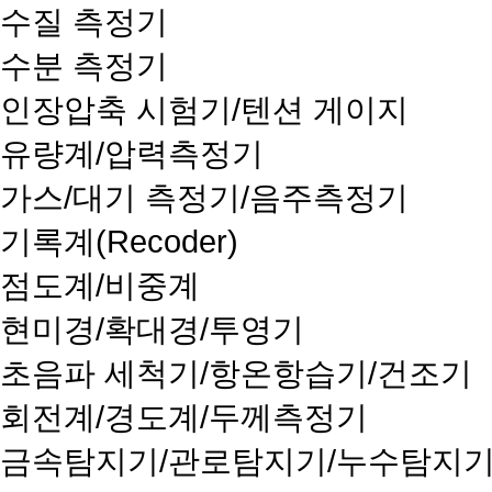
수질 측정기
수분 측정기
인장압축 시험기/텐션 게이지
유량계/압력측정기
가스/대기 측정기/음주측정기
기록계(Recoder)
점도계/비중계
현미경/확대경/투영기
초음파 세척기/항온항습기/건조기
회전계/경도계/두께측정기
금속탐지기/관로탐지기/누수탐지