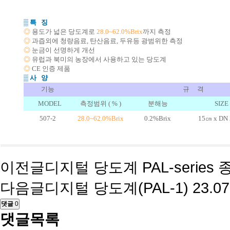
▒ 특 징
◎
용도가 넓은 당도계로
28.0~62.0%Brix
까지 측정
◎
과즙외에 청량음료, 탄산음료, 두유등 광범위한 측정
◎
눈금이 선명하게 개선
◎
유럽과 북미의 농장에서 사용하고 있는 당도계
◎
CE 인증 제품
▒ 사 양
기능
규 격
MODEL
측정범위 ( % )
분해능
SIZE
507-2
28.0~62.0%Brix
0.2%Brix
15㎝ x DN
이전글
디지털 당도계 PAL-series 
다음글
디지털 당도계(PAL-1)
23.07
댓글
0
댓글목록