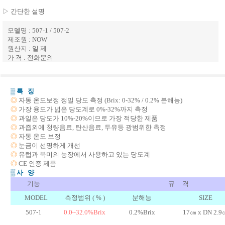
▷ 간단한 설명
모델명 : 507-1 / 507-2
제조원 : NOW
원산지 : 일 제
가 격 : 전화문의
▒ 특 징
◎
자동 온도보정 정밀 당도 측정 (Brix: 0-32% / 0.2% 분해능)
◎
가장 용도가 넓은 당도계로 0%-32%까지 측정
◎
과일은 당도가 10%-20%이므로 가장 적당한 제품
◎
과즙외에 청량음료, 탄산음료, 두유등 광범위한 측정
◎
자동 온도 보정
◎
눈금이 선명하게 개선
◎
유럽과 북미의 농장에서 사용하고 있는 당도계
◎
CE 인증 제품
▒ 사 양
기능
규 격
MODEL
측정범위 ( % )
분해능
SIZE
507-1
0.0~32.0%Brix
0.2%Brix
17㎝ x DN 2.9